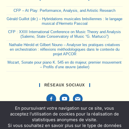
CFP – At Play: Performance, Analysis, and Artistic Research
Gérald Guillot (dir.) – Hybridations musicales brésiliennes : le langage
musical d’Hermeto Pascoal
CFP : XXIII International Conference on Music Theory and Analysis
(Salerno, State Conservatory of Music “G. Martucci”)
Nathalie Hérold et Gilbert Nouno – Analyser les pratiques créatives
en orchestration : réflexions méthodologiques dans le contexte du
projet APCOR
Mozart, Sonate pour piano K. 545 en do majeur, premier mouvement
– Profils d’une œuvre (atelier)
RÉSEAUX SOCIAUX
facebook-
youtube
mail
alt
En poursuivant votre navigation sur ce site, vous
acceptez l'utilisation de cookies pour la réalisation de
statistiques anonymes de visite.
Si vous souhaitez en savoir plus sur le type de données
Politique de confidentialité et mentions légales