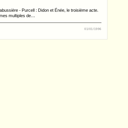
bussière - Purcell : Didon et Énée, le troisième acte.
formes multiples de…
01/01/1996