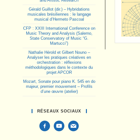
and Artistic Research
Gérald Guillot (dir.) – Hybridations
musicales brésiliennes : le langage
musical d’Hermeto Pascoal
CFP : XXIII International Conference on
Music Theory and Analysis (Salerno,
State Conservatory of Music “G.
Martucci”)
Nathalie Hérold et Gilbert Nouno –
Analyser les pratiques créatives en
orchestration : réflexions
méthodologiques dans le contexte du
projet APCOR
Mozart, Sonate pour piano K. 545 en do
majeur, premier mouvement – Profils
d’une œuvre (atelier)
RÉSEAUX SOCIAUX
facebook-
youtube
mail
alt