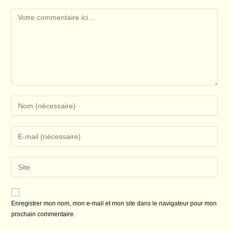
Comment
Enter
your
name
Enter
or
your
username
email
Saisir
to
address
l’URL
comment
to
de
comment
votre
Enregistrer mon nom, mon e-mail et mon site dans le navigateur pour mon
site
prochain commentaire.
(facultatif)