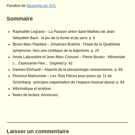
la
Parution de
Musurgia
vol. IV/1
.
publication :
Sommaire
Raphaëlle Legrand – La
Passion selon Saint Mathieu
de Jean
Sébastien Bach : le jeu de la forme et du sens. p. 6
Bruno Marc Plantard – Johannes Brahms :
Finale
de la Quatrième
symphonie. Vers une cinétique de la trajectoire. p. 25
Annie Labussière et Jean-Marc Chouvel – Pierre Boulez :
Mémoriale
(… Explosante-Fixe… Originel)
p. 42
Damien Ehrhardt – Aspects de la phraséologie riemannienne. p. 68
Florence Malhomme – Les
Trois Pièces pour piano
op. 11 de
Schönberg : principes organisation de l’espace musical atonal. p. 84
Informatique et analyse.
Notes de lecture, Annonces.
Laisser un commentaire