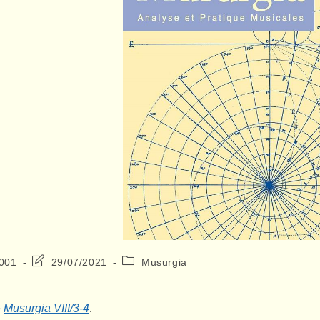
Dernière
Post
2001
29/07/2021
Musurgia
modification
category:
de
la
e
Musurgia VIII/3-4
.
publication :