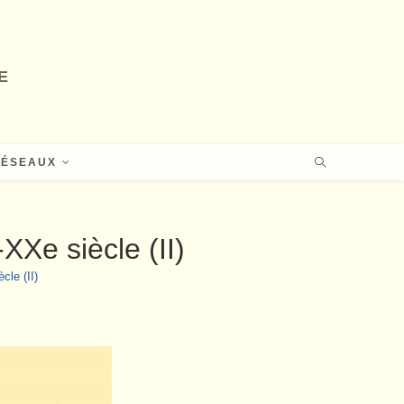
E
RÉSEAUX
XXe siècle (II)
cle (II)