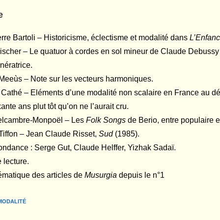
e
rre Bartoli – Historicisme, éclectisme et modalité dans
L’Enfanc
ischer – Le quatuor à cordes en sol mineur de Claude Debussy :
nératrice.
Meeùs – Note sur les vecteurs harmoniques.
 Cathé – Eléments d’une modalité non scalaire en France au déb
ante ans plut tôt qu’on ne l’aurait cru.
elcambre-Monpoël – Les
Folk Songs
de Berio, entre populaire e
Tiffon – Jean Claude Risset,
Sud
(1985).
ndance : Serge Gut, Claude Helffer, Yizhak Sadaï.
 lecture.
ématique des articles de
Musurgia
depuis le n°1
MODALITÉ