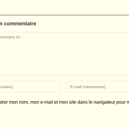
un commentaire
Enter
your
email
strer mon nom, mon e-mail et mon site dans le navigateur pour
address
to
comment