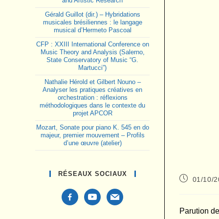
and Artistic Research
Gérald Guillot (dir.) – Hybridations
musicales brésiliennes : le langage
musical d’Hermeto Pascoal
CFP : XXIII International Conference on
Music Theory and Analysis (Salerno,
State Conservatory of Music “G.
Martucci”)
Nathalie Hérold et Gilbert Nouno –
Analyser les pratiques créatives en
orchestration : réflexions
méthodologiques dans le contexte du
projet APCOR
Mozart, Sonate pour piano K. 545 en do
majeur, premier mouvement – Profils
d’une œuvre (atelier)
RÉSEAUX SOCIAUX
Publication
01/10/
publiée :
facebook-
youtube
mail
alt
Parution d