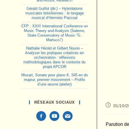
and Artistic Research
Gérald Guillot (dir.) – Hybridations
musicales brésiliennes : le langage
musical d’Hermeto Pascoal
CFP : XXIII International Conference on
Music Theory and Analysis (Salerno,
State Conservatory of Music “G.
Martucci”)
Nathalie Hérold et Gilbert Nouno –
Analyser les pratiques créatives en
orchestration : réflexions
méthodologiques dans le contexte du
projet APCOR
Mozart, Sonate pour piano K. 545 en do
majeur, premier mouvement – Profils
d’une œuvre (atelier)
RÉSEAUX SOCIAUX
Publication
01/10/
publiée :
facebook-
youtube
mail
alt
Parution d