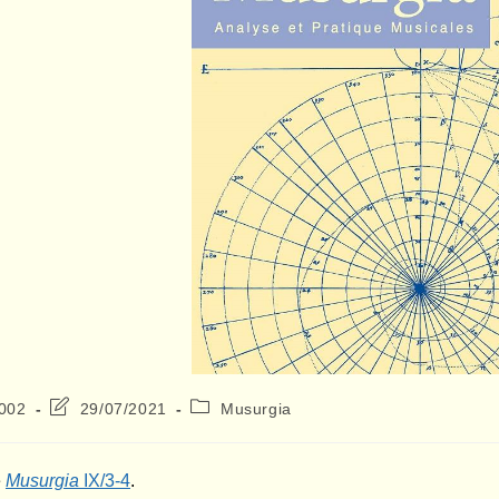
Dernière
Post
2002
29/07/2021
Musurgia
modification
category:
de
la
e
Musurgia
IX/3-4
.
publication :