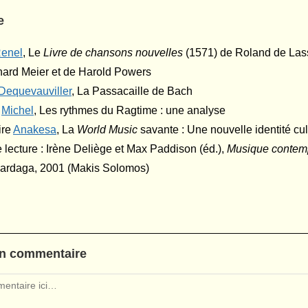
e
R
enel
, Le
Livre de chansons nouvelles
(1571) de Roland de Lass
ard Meier et de Harold Powers
D
equevauviller
, La Passacaille de Bach
e
M
ichel
, Les rythmes du Ragtime : une analyse
ire
A
nakesa
, La
World Music
savante : Une nouvelle identité cu
 lecture : Irène Deliège et Max Paddison (éd.),
Musique contemp
Mardaga, 2001 (Makis Solomos)
un commentaire