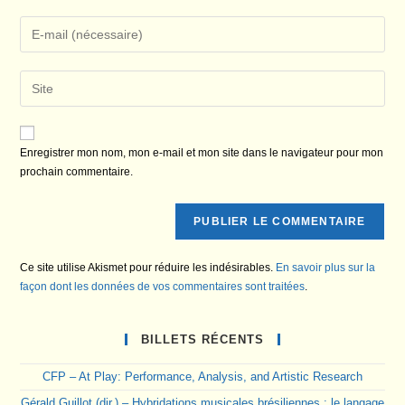
name
Enter
or
your
username
email
Saisir
to
address
l’URL
comment
to
de
comment
votre
Enregistrer mon nom, mon e-mail et mon site dans le navigateur pour mon
site
prochain commentaire.
(facultatif)
Ce site utilise Akismet pour réduire les indésirables.
En savoir plus sur la
façon dont les données de vos commentaires sont traitées
.
BILLETS RÉCENTS
CFP – At Play: Performance, Analysis, and Artistic Research
Gérald Guillot (dir.) – Hybridations musicales brésiliennes : le langage