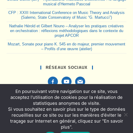
musical d’Hermeto Pascoal
CFP : XXIII International Conference on Music Theory and Analysis
(Salerno, State Conservatory of Music “G. Martucci”)
Nathalie Hérold et Gilbert Nouno – Analyser les pratiques créatives
en orchestration : réflexions méthodologiques dans le contexte du
projet APCOR
Mozart, Sonate pour piano K. 545 en do majeur, premier mouvement
– Profils d’une œuvre (atelier)
RÉSEAUX SOCIAUX
facebook-
youtube
mail
alt
En poursuivant votre navigation sur ce site, vous
acceptez l'utilisation de cookies pour la réalisation de
statistiques anonymes de visite.
Si vous souhaitez en savoir plus sur le type de données
Politique de confidentialité et mentions légales
recueillies sur ce site ou sur les manières d'éviter le
Activités
traçage sur Internet en général, cliquez sur "En savoir
plus".