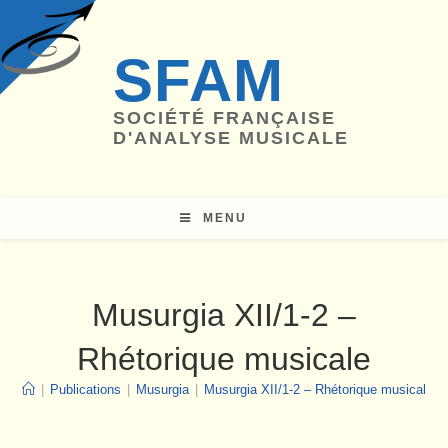
Skip
to
SFAM
content
SOCIÉTÉ FRANÇAISE
D'ANALYSE MUSICALE
MENU
Musurgia XII/1-2 –
Rhétorique musicale
|
Publications
|
Musurgia
|
Musurgia XII/1-2 – Rhétorique musicale