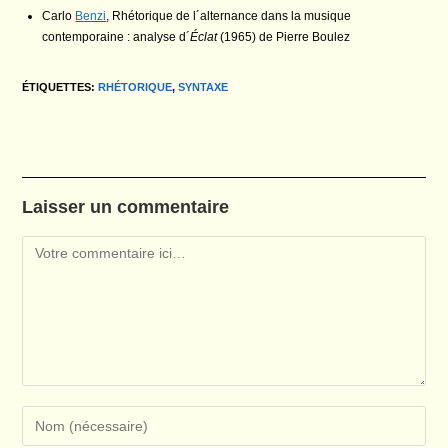
Carlo
B
enzi
, Rhétorique de l´alternance dans la musique
contemporaine : analyse d´
Éclat
(1965) de Pierre Boulez
ÉTIQUETTES
:
RHÉTORIQUE
,
SYNTAXE
Laisser un commentaire
Comment
Enter
your