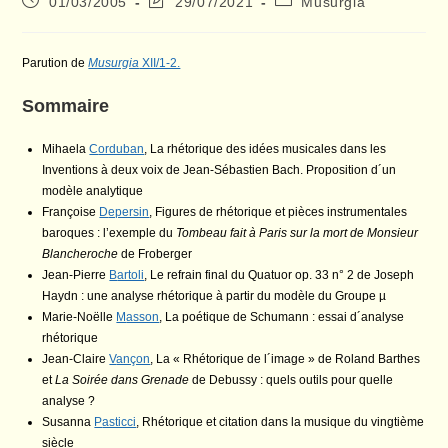
01/03/2005
29/07/2021
Musurgia
publiée :
modification
category:
de
la
Parution de
Musurgia
XII/1-2.
publication :
Sommaire
Mihaela
C
orduban
, La rhétorique des idées musicales dans les
Inventions à deux voix de Jean-Sébastien Bach. Proposition d´un
modèle analytique
Françoise
D
epersin
, Figures de rhétorique et pièces instrumentales
baroques : l’exemple du
Tombeau fait à Paris sur la mort de Monsieur
Blancheroche
de Froberger
Jean-Pierre
B
artoli
, Le refrain final du Quatuor op. 33 n° 2 de Joseph
Haydn : une analyse rhétorique à partir du modèle du Groupe µ
Marie-Noëlle
M
asson
, La poétique de Schumann : essai d´analyse
rhétorique
Jean-Claire
V
ançon
, La « Rhétorique de l´image » de Roland Barthes
et
La Soirée dans Grenade
de Debussy : quels outils pour quelle
analyse ?
Susanna
P
asticci
, Rhétorique et citation dans la musique du vingtième
siècle