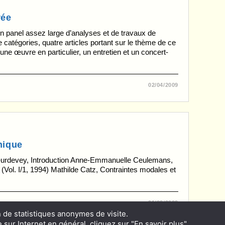
rée
 panel assez large d’analyses et de travaux de
 catégories, quatre articles portant sur le thème de ce
ne œuvre en particulier, un entretien et un concert-
02/04/2009
nique
urdevey, Introduction Anne-Emmanuelle Ceulemans,
 (Vol. I/1, 1994) Mathilde Catz, Contraintes modales et
01/03/2009
n de statistiques anonymes de visite.
 sur Internet en général, cliquez sur "En savoir plus".