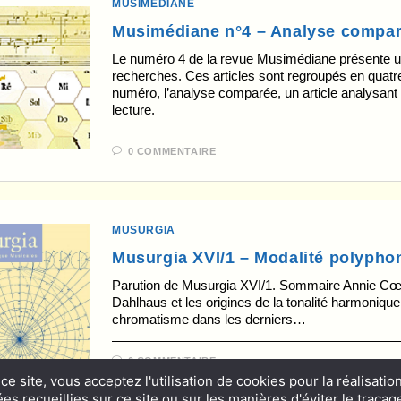
MUSIMÉDIANE
Musimédiane n°4 – Analyse compa
Le numéro 4 de la revue Musimédiane présente un
recherches. Ces articles sont regroupés en quatre
numéro, l’analyse comparée, un article analysant u
lecture.
0 COMMENTAIRE
MUSURGIA
Musurgia XVI/1 – Modalité polypho
Parution de Musurgia XVI/1. Sommaire Annie Cœ
Dahlhaus et les origines de la tonalité harmonique
chromatisme dans les derniers…
0 COMMENTAIRE
ce site, vous acceptez l'utilisation de cookies pour la réalisatio
s recueillies sur ce site ou sur les manières d'éviter le traçage