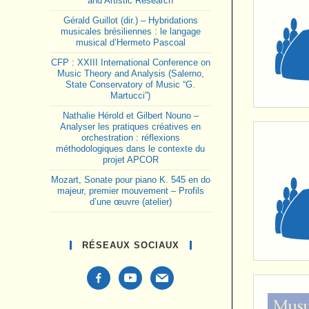
and Artistic Research
Gérald Guillot (dir.) – Hybridations
musicales brésiliennes : le langage
musical d’Hermeto Pascoal
CFP : XXIII International Conference on
Music Theory and Analysis (Salerno,
State Conservatory of Music “G.
Martucci”)
Nathalie Hérold et Gilbert Nouno –
Analyser les pratiques créatives en
orchestration : réflexions
méthodologiques dans le contexte du
projet APCOR
Mozart, Sonate pour piano K. 545 en do
majeur, premier mouvement – Profils
d’une œuvre (atelier)
RÉSEAUX SOCIAUX
facebook-
youtube
mail
alt