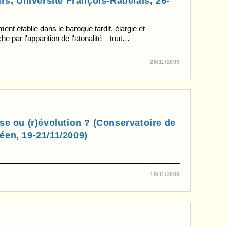
urs, Université François-Rabelais, 26-
ent établie dans le baroque tardif, élargie et
he par l'apparition de l'atonalité – tout…
26/11/2009
se ou (r)évolution ? (Conservatoire de
éen, 19-21/11/2009)
19/11/2009