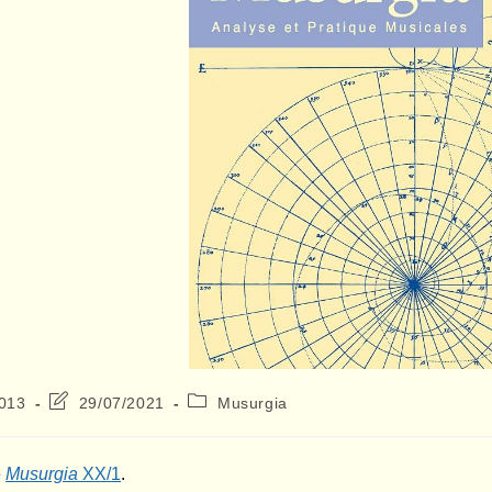
Dernière
Post
2013
29/07/2021
Musurgia
modification
category:
de
la
e
Musurgia
XX/1
.
publication :