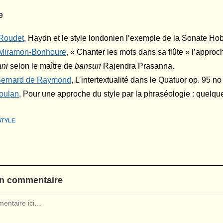
e
Roudet
, Haydn et le style londonien l’exemple de la Sonate Ho
Miramon-Bonhoure
, « Chanter les mots dans sa flûte » l’approch
ani
selon le maître de
bansuri
Rajendra Prasanna.
ernard de Raymond
, L’intertextualité dans le Quatuor op. 95 n
o
oulan
, Pour une approche du style par la phraséologie : quel
STYLE
un commentaire