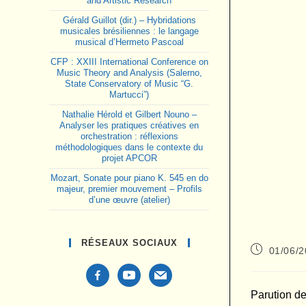
and Artistic Research
Gérald Guillot (dir.) – Hybridations
musicales brésiliennes : le langage
musical d’Hermeto Pascoal
CFP : XXIII International Conference on
Music Theory and Analysis (Salerno,
State Conservatory of Music “G.
Martucci”)
Nathalie Hérold et Gilbert Nouno –
Analyser les pratiques créatives en
orchestration : réflexions
méthodologiques dans le contexte du
projet APCOR
Mozart, Sonate pour piano K. 545 en do
majeur, premier mouvement – Profils
d’une œuvre (atelier)
RÉSEAUX SOCIAUX
Publication
01/06/
publiée :
facebook-
youtube
mail
alt
Parution d