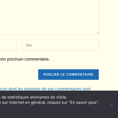
Saisir
l’URL
de
 mon prochain commentaire.
votre
site
(facultatif)
 façon dont les données de vos commentaires sont
n de statistiques anonymes de visite.
 sur Internet en général, cliquez sur "En savoir plus".