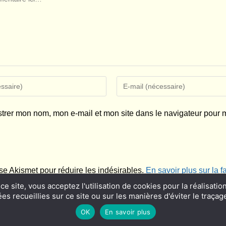
Enter
your
email
strer mon nom, mon e-mail et mon site dans le navigateur pour
address
to
comment
lise Akismet pour réduire les indésirables.
En savoir plus sur la
ce site, vous acceptez l'utilisation de cookies pour la réalisatio
s recueillies sur ce site ou sur les manières d'éviter le traçage
OK
En savoir plus