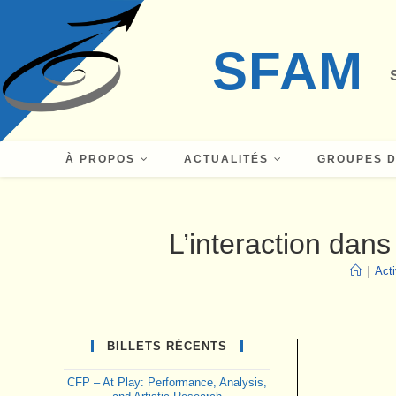
Skip
to
SFAM
content
À PROPOS
ACTUALITÉS
GROUPES D
L’interaction dan
|
Acti
BILLETS RÉCENTS
CFP – At Play: Performance, Analysis,