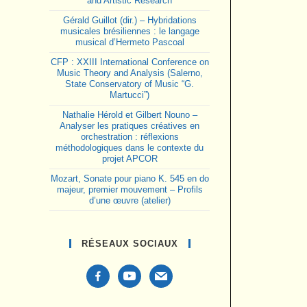
and Artistic Research
Gérald Guillot (dir.) – Hybridations
musicales brésiliennes : le langage
musical d’Hermeto Pascoal
CFP : XXIII International Conference on
Music Theory and Analysis (Salerno,
State Conservatory of Music “G.
Martucci”)
Nathalie Hérold et Gilbert Nouno –
Analyser les pratiques créatives en
orchestration : réflexions
méthodologiques dans le contexte du
projet APCOR
Mozart, Sonate pour piano K. 545 en do
majeur, premier mouvement – Profils
d’une œuvre (atelier)
RÉSEAUX SOCIAUX
facebook-
youtube
mail
alt