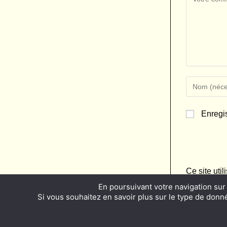
Enter
your
name
Enregi
or
username
to
comment
Ce site uti
traitées
.
En poursuivant votre navigation sur 
Si vous souhaitez en savoir plus sur le type de donnée