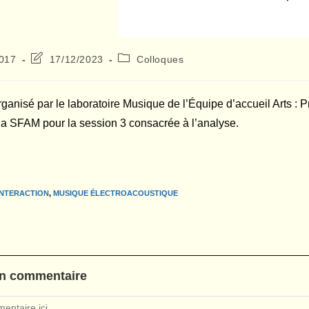
Dernière
Post
2017
17/12/2023
Colloques
modification
category:
de
la
ganisé par le laboratoire Musique de l’Équipe d’accueil Arts : 
publication :
la SFAM pour la session 3 consacrée à l’analyse.
INTERACTION
,
MUSIQUE ÉLECTROACOUSTIQUE
un commentaire