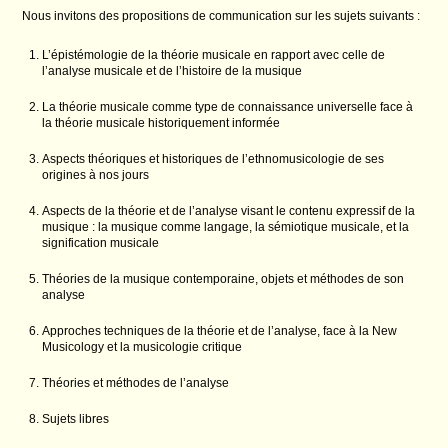
Nous invitons des propositions de communication sur les sujet
s suivants :
L’épistémologie de la théorie musicale en rappor
t avec celle de
l’analyse musicale et de l’histoire
de la
musique
La théorie musicale comme type de connaissance u
niverselle face à
la théorie musicale historiquemen
t
informée
Aspects théoriques et historiques de l’ethnomusi
cologie de ses
origines à nos jours
Aspects de la théorie et de l’analyse visant le
contenu expressif de la
musique : la musique comme
langage, la sémiotique musicale, et la
significatio
n musicale
Théories de la musique contemporaine, objets et
méthodes de son
analyse
Approches techniques de la théorie et de l’analy
se, face à la
New
Musicology
et la musicologie critique
Théories et méthodes de l’analyse
Sujets libres