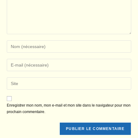
Enter
your
name
Enter
or
your
username
email
Saisir
to
address
l’URL
comment
to
de
comment
votre
Enregistrer mon nom, mon e-mail et mon site dans le navigateur pour mon
site
prochain commentaire.
(facultatif)