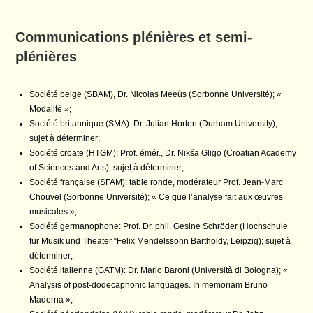
Communications plénières et semi-
plénières
Société belge (SBAM), Dr. Nicolas Meeùs (Sorbonne U
niversité); «
Modalité »;
Société britannique (SMA): Dr. Julian Horton (Durha
m University);
sujet à déterminer;
Société croate (HTGM): Prof. émér., Dr. Nikša Gligo
(Croatian Academy
of Sciences and Arts); sujet
à déterminer;
Société française (SFAM): table ronde, modérateur P
rof. Jean-Marc
Chouvel (Sorbonne
Université); « Ce que l’analyse fait aux œuvres
mus
icales »;
Société germanophone: Prof. Dr. phil. Gesine Schröd
er (Hochschule
für Musik und Theater “Felix
Mendelssohn Bartholdy, Leipzig); sujet à
détermine
r;
Société italienne (GATM): Dr. Mario Baroni (Univers
ità di Bologna); «
Analysis of post-
dodecaphonic languages. In memoriam Bruno
Maderna »
;