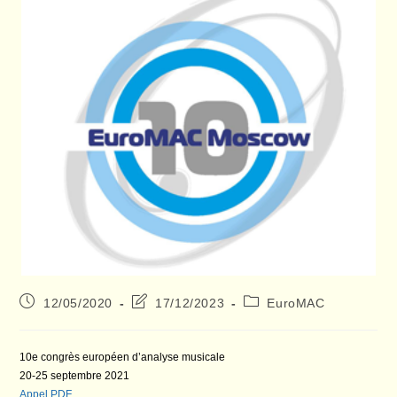
Publication
Dernière
Post
12/05/2020
17/12/2023
EuroMAC
publiée :
modification
category:
de
la
10e congrès européen d’analyse musicale
publication :
20-25 septembre 2021
Appel PDF