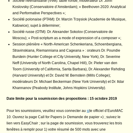
Société néerlandaise (VvM): table ronde, modérateur
Dr. John
Koslovsky (Conservatoire
d’Amsterdam); « Beethoven 2020: Analytical
and Perf
ormative Perspectives »;
Société polonaise (PTAM): Dr. Marcin Trzęsiok (Acad
emie de Musique,
Katowice); sujet à
déterminer;
Société russe (OTM): Dr. Alexander Sokolov (Conser
vatoire de
Moscou); « Post-scriptum as a
mode of expression of a composer »;
Session plénière « North-American Schenkeriana, Sch
oenbergiana,
Stravinskiana, Riemanniana
and Cageana » : orateurs Dr. Poundie
Burstein (Hunt
er College et City University, New York),
Dr. Severine
Neff (University of North Carolina, Ch
apel Hill), Dr. Pieter van den
Toorn (University
of California, Santa Barbara), Dr. Alexander Rehdin
g
(Harvard University) et Dr. David W. Bernstein
(Mills College);
modérateurs Dr. Michael Beckerman
(New York University) et Dr. Ildar
Khannanov
(Peabody Institute, Johns Hopkins University).
Date limite pour la soumission des propositions : 15 oc
tobre 2019
Pour les soumissions, veuillez vous connecter au
si
te officiel d’EuroMAC
10
. Ouvrez la page
Call for Papers
(« Demande de papier ») ; suivez le
lien vers Easy
Chair ; sur la page de
soumission, vous trouverez les trois
fenêtres à rem
plir pour 1) votre résumé de 500 mots avec une