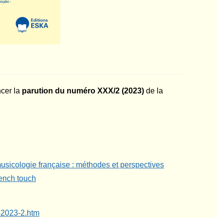
ncer la
parution du numéro XXX/2 (2023)
de la
usicologie française : méthodes et perspectives
rench touch
a-2023-2.htm