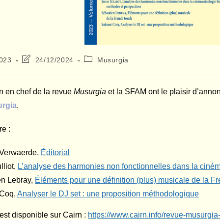
Dernière
Post
2023
24/12/2024
Musurgia
modification
category:
de
la
n en chef de la revue
Musurgia
et la SFAM ont le plaisir d’anno
publication :
rgia
.
e :
 Verwaerde,
Éditorial
lliot,
L’analyse des harmonies non fonctionnelles dans la ciném
en Lebray,
Éléments pour une définition (plus) musicale de la F
 Coq,
Analyser le DJ set : une proposition méthodologique
st disponible sur Cairn :
https://www.cairn.info/revue-musurgi