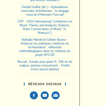
and Artistic Research
Gérald Guillot (dir.) – Hybridations
musicales brésiliennes : le langage
musical d’Hermeto Pascoal
CFP : XXIII International Conference on
Music Theory and Analysis (Salerno,
State Conservatory of Music “G.
Martucci”)
Nathalie Hérold et Gilbert Nouno –
Analyser les pratiques créatives en
orchestration : réflexions
méthodologiques dans le contexte du
projet APCOR
Mozart, Sonate pour piano K. 545 en do
majeur, premier mouvement – Profils
d’une œuvre (atelier)
RÉSEAUX SOCIAUX
facebook-
youtube
mail
alt