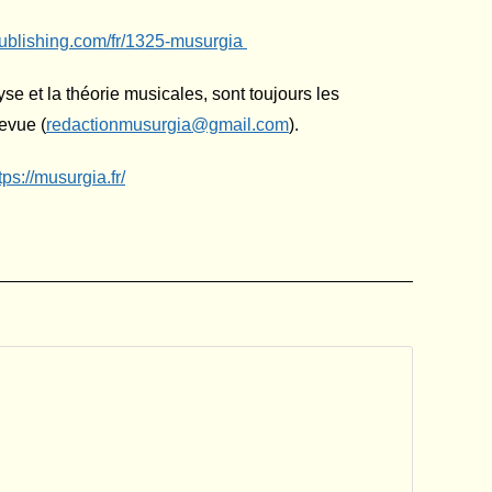
publishing.com/fr/1325-musurgia
yse et la théorie musicales, sont toujours les
evue (
redactionmusurgia@gmail.com
).
tps://musurgia.fr/