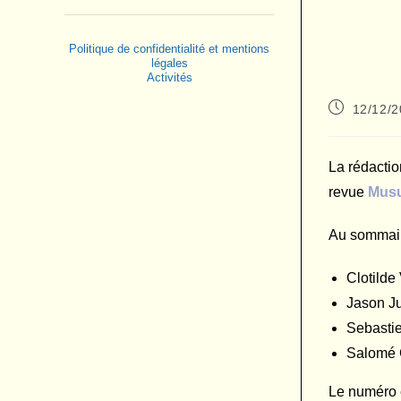
Politique de confidentialité et mentions
légales
Activités
Publication
12/12/
publiée :
La rédactio
revue
Musu
Au sommair
Clotilde
Jason Ju
Sebasti
Salomé
Le numéro e