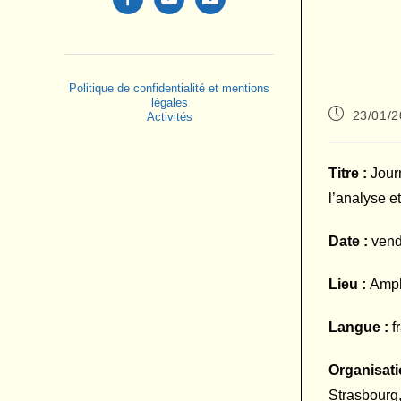
alt
Politique de confidentialité et mentions
légales
Publication
23/01/
Activités
publiée :
Titre :
Jour
l’analyse e
Date :
vend
Lieu :
Amph
Langue :
f
Organisati
Strasbourg,