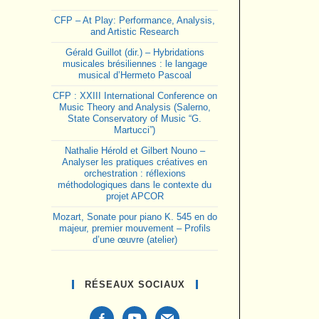
CFP – At Play: Performance, Analysis,
and Artistic Research
Gérald Guillot (dir.) – Hybridations
musicales brésiliennes : le langage
musical d’Hermeto Pascoal
CFP : XXIII International Conference on
Music Theory and Analysis (Salerno,
State Conservatory of Music “G.
Martucci”)
Nathalie Hérold et Gilbert Nouno –
Analyser les pratiques créatives en
orchestration : réflexions
méthodologiques dans le contexte du
projet APCOR
Mozart, Sonate pour piano K. 545 en do
majeur, premier mouvement – Profils
d’une œuvre (atelier)
RÉSEAUX SOCIAUX
facebook-
youtube
mail