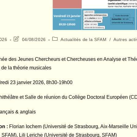
Dernière
Post
2026
04/08/2026
Actualités de la SFAM
/
Autres acti
modification
category:
de
la
née des Jeunes Chercheurs et Chercheuses en Analyse et Thé
publication :
t de la théorie musicales
redi 23 janvier 2026, 8h30-19h00
ithéâtre et Salle de réunion du Collège Doctoral Européen (CDE
rançais & anglais
on :
Florian Iochem (Université de Strasbourg, Aix-Marseille U
 SFAM), Lili Leriche (Université de Strasbourg, SFAM)