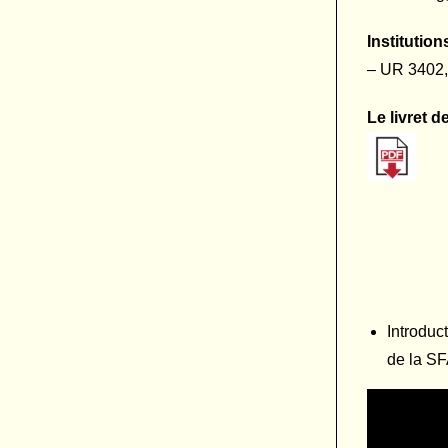
Institution
– UR 3402,
Le livret d
Introduc
de la S