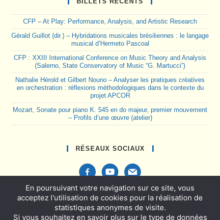
BILLETS RÉCENTS
CFP – At Play: Performance, Analysis, and Artistic Research
Gérald Guillot (dir.) – Hybridations musicales brésiliennes : le langage
musical d’Hermeto Pascoal
CFP : XXIII International Conference on Music Theory and Analysis
(Salerno, State Conservatory of Music “G. Martucci”)
Nathalie Hérold et Gilbert Nouno – Analyser les pratiques créatives
en orchestration : réflexions méthodologiques dans le contexte du
projet APCOR
Mozart, Sonate pour piano K. 545 en do majeur, premier mouvement
– Profils d’une œuvre (atelier)
RÉSEAUX SOCIAUX
facebook-
youtube
mail
alt
En poursuivant votre navigation sur ce site, vous
acceptez l'utilisation de cookies pour la réalisation de
statistiques anonymes de visite.
Si vous souhaitez en savoir plus sur le type de données