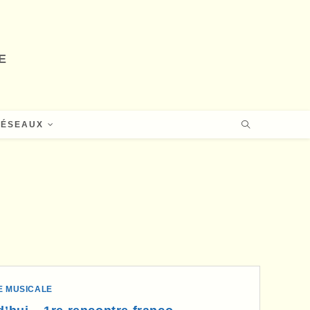
E
RÉSEAUX
E MUSICALE