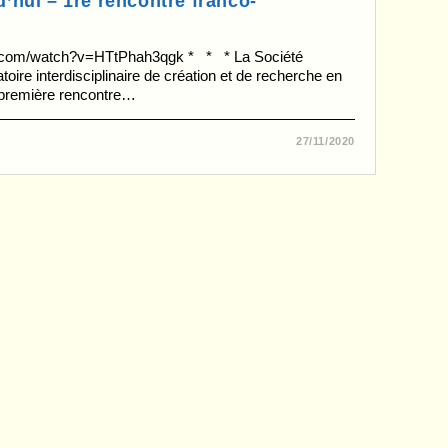
’hui – 1re rencontre franco-
com/watch?v=HTtPhah3qgk * * * La Société
ire interdisciplinaire de création et de recherche en
première rencontre…
27/11/2020