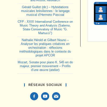
and Artistic Research
Gérald Guillot (dir.) – Hybridations
musicales brésiliennes : le langage
musical d’Hermeto Pascoal
CFP : XXIII International Conference on
Music Theory and Analysis (Salerno,
State Conservatory of Music “G.
Martucci”)
Nathalie Hérold et Gilbert Nouno –
Analyser les pratiques créatives en
orchestration : réflexions
méthodologiques dans le contexte du
projet APCOR
Mozart, Sonate pour piano K. 545 en do
majeur, premier mouvement – Profils
d’une œuvre (atelier)
RÉSEAUX SOCIAUX
facebook-
youtube
mail
alt