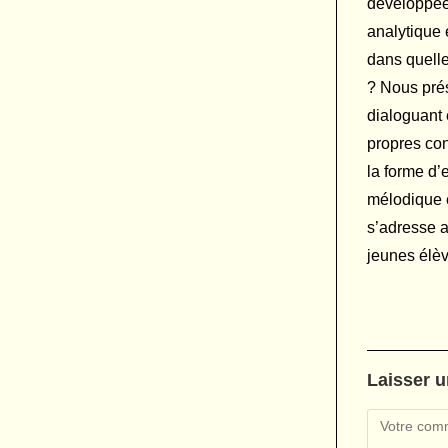
développées
analytique 
dans quelle
? Nous prés
dialoguant 
propres con
la forme d’
mélodique e
s’adresse a
jeunes élèv
Laisser 
Comment