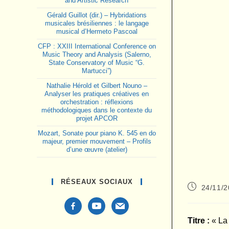
and Artistic Research
Gérald Guillot (dir.) – Hybridations
musicales brésiliennes : le langage
musical d’Hermeto Pascoal
CFP : XXIII International Conference on
Music Theory and Analysis (Salerno,
State Conservatory of Music “G.
Martucci”)
Nathalie Hérold et Gilbert Nouno –
Analyser les pratiques créatives en
orchestration : réflexions
méthodologiques dans le contexte du
projet APCOR
Mozart, Sonate pour piano K. 545 en do
majeur, premier mouvement – Profils
d’une œuvre (atelier)
RÉSEAUX SOCIAUX
Publication
24/11/
publiée :
facebook-
youtube
mail
alt
Titre :
« La 