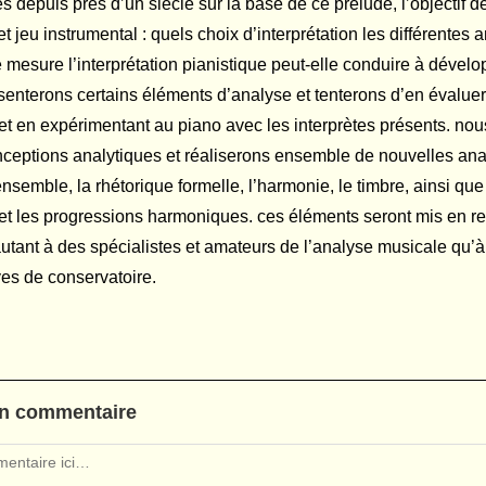
 depuis près d’un siècle sur la base de ce prélude, l’objectif de
et jeu instrumental : quels choix d’interprétation les différentes
 mesure l’interprétation pianistique peut-elle conduire à dével
enterons certains éléments d’analyse et tenterons d’en évaluer l
et en expérimentant au piano avec les interprètes présents. nous
ceptions analytiques et réaliserons ensemble de nouvelles ana
ensemble, la rhétorique formelle, l’harmonie, le timbre, ainsi qu
t les progressions harmoniques. ces éléments seront mis en regar
utant à des spécialistes et amateurs de l’analyse musicale qu’à
es de conservatoire.
un commentaire