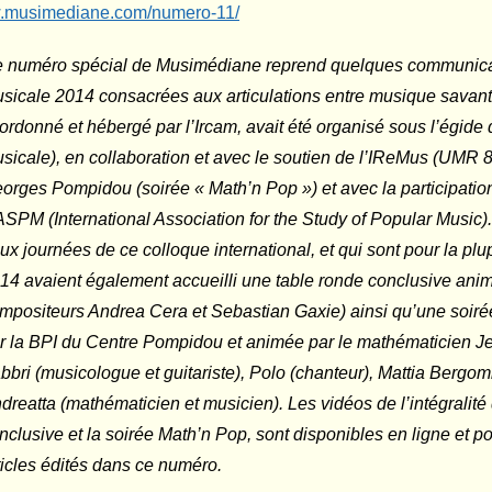
w.musimediane.com/numero-11/
 numéro spécial de
Musimédiane
reprend quelques communicat
sicale 2014 consacrées aux articulations entre musique savant
ordonné et hébergé par l’Ircam, avait été organisé sous l’égid
sicale), en collaboration et avec le soutien de l’IReMus (UMR 
orges Pompidou (soirée « Math’n Pop ») et avec la participati
IASPM (International Association for the Study of Popular Music).
ux journées de ce colloque international, et qui sont pour la pl
14 avaient également accueilli une table ronde conclusive anim
mpositeurs Andrea Cera et Sebastian Gaxie) ainsi qu’une soiré
r la BPI du Centre Pompidou et animée par le mathématicien Je
bbri (musicologue et guitariste), Polo (chanteur), Mattia Bergom
dreatta (mathématicien et musicien). Les vidéos de l’intégralité
nclusive et la soirée
Math’n Pop
, sont disponibles en ligne et 
ticles édités dans ce numéro.