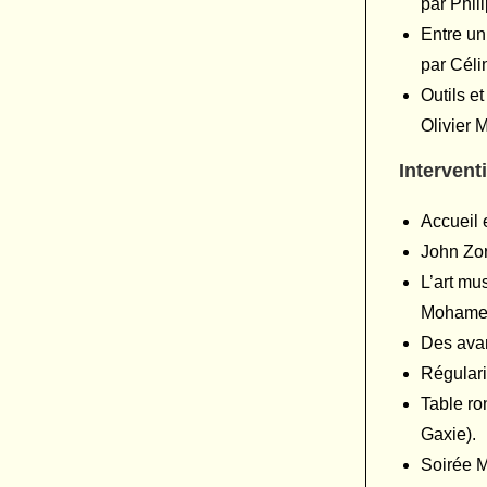
par Phil
Entre uni
par Cél
Outils e
Olivier 
Intervent
Accueil 
John Zor
L’art mu
Mohame
Des avan
Régulari
Table ro
Gaxie).
Soirée M