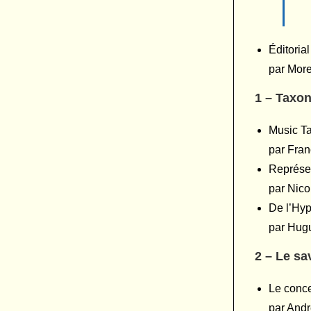
Éditoria
par Mor
1 – Taxon
Music T
par Fran
Représe
par Nic
De l’Hyp
par Hugu
2 – Le sa
Le conce
par And