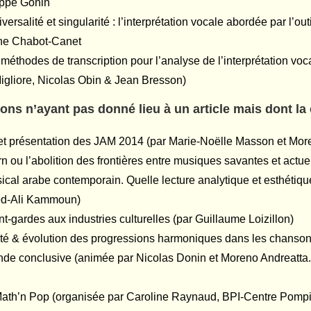
ippe Gonin
versalité et singularité : l’interprétation vocale abordée par l’out
ine Chabot-Canet
t méthodes de transcription pour l’analyse de l’interprétation vo
Migliore, Nicolas Obin & Jean Bresson)
ions n’ayant pas donné lieu à un article mais dont la
et présentation des JAM 2014 (par Marie-Noëlle Masson et More
n ou l’abolition des frontières entre musiques savantes et actue
sical arabe contemporain. Quelle lecture analytique et esthétiqu
d-Ali Kammoun)
t-gardes aux industries culturelles (par Guillaume Loizillon)
té & évolution des progressions harmoniques dans les chanson
nde conclusive (animée par Nicolas Donin et Moreno Andreatta. 
ath’n Pop (organisée par Caroline Raynaud, BPI-Centre Pomp