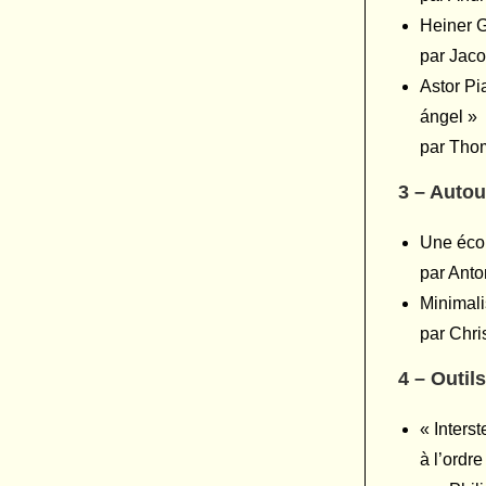
Heiner G
par Jaco
Astor Pi
ángel »
par Tho
3 – Auto
Une écou
par Anto
Minimali
par Chr
4 – Outil
« Interst
à l’ordre