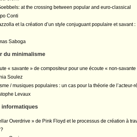
oebbels: at the crossing between popular and euro-classical
po Conti
azzolla et la création d’un style conjuguant populaire et savant :
mas Saboga
ur du minimalisme
te « savante » de compositeur pour une écoute « non-savante 
nia Soulez
sme / musiques populaires : un cas pour la théorie de l’acteur-
istophe Levaux
s informatiques
ellar Overdrive » de Pink Floyd et le processus de création à tra
 ?