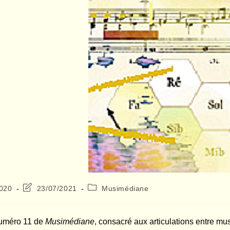
Dernière
Post
2020
23/07/2021
Musimédiane
modification
category:
de
la
numéro 11 de
Musimédiane
, consacré aux articulations entre mu
publication :