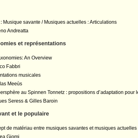
l : Musique savante / Musiques actuelles : Articulations
eno Andreatta
omies et représentations
axonomies: An Overview
co Fabbri
ntations musicales
olas Meeùs
ersphère au Spinnen Tonnetz : propositions d’adaptation pour 
es Seress & Gilles Baroin
vant et le populaire
pt de matériau entre musiques savantes et musiques actuelle
rea Giomi