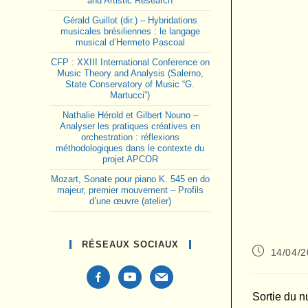
and Artistic Research
Gérald Guillot (dir.) – Hybridations
musicales brésiliennes : le langage
musical d’Hermeto Pascoal
CFP : XXIII International Conference on
Music Theory and Analysis (Salerno,
State Conservatory of Music “G.
Martucci”)
Nathalie Hérold et Gilbert Nouno –
Analyser les pratiques créatives en
orchestration : réflexions
méthodologiques dans le contexte du
projet APCOR
Mozart, Sonate pour piano K. 545 en do
majeur, premier mouvement – Profils
d’une œuvre (atelier)
RÉSEAUX SOCIAUX
Publication
14/04/
publiée :
facebook-
youtube
mail
alt
Sortie du 