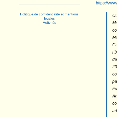
https://ww
Politique de confidentialité et mentions
Ce
légales
Mu
Activités
co
Mu
Ge
l’
de
20
co
pa
Fa
An
co
ar