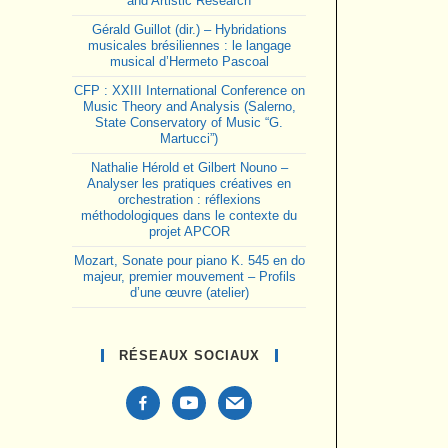
and Artistic Research
Gérald Guillot (dir.) – Hybridations
musicales brésiliennes : le langage
musical d’Hermeto Pascoal
CFP : XXIII International Conference on
Music Theory and Analysis (Salerno,
State Conservatory of Music “G.
Martucci”)
Nathalie Hérold et Gilbert Nouno –
Analyser les pratiques créatives en
orchestration : réflexions
méthodologiques dans le contexte du
projet APCOR
Mozart, Sonate pour piano K. 545 en do
majeur, premier mouvement – Profils
d’une œuvre (atelier)
RÉSEAUX SOCIAUX
facebook-
youtube
mail
alt