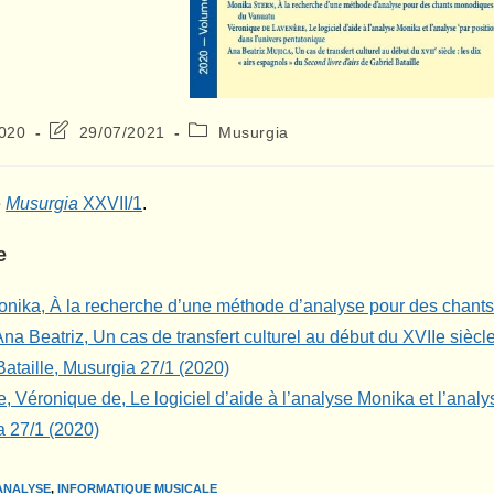
Dernière
Post
2020
29/07/2021
Musurgia
modification
category:
de
la
e
Musurgia
XXVII/1
.
publication :
e
onika, À la recherche d’une méthode d’analyse pour des chant
Ana Beatriz, Un cas de transfert culturel au début du XVIIe siècle
Bataille, Musurgia 27/1 (2020)
, Véronique de, Le logiciel d’aide à l’analyse Monika et l’analys
 27/1 (2020)
ANALYSE
,
INFORMATIQUE MUSICALE