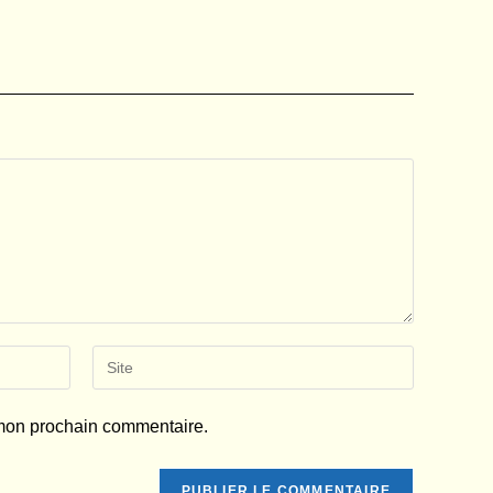
Saisir
l’URL
de
 mon prochain commentaire.
votre
site