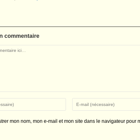
un commentaire
Enter
your
email
strer mon nom, mon e-mail et mon site dans le navigateur pour
address
to