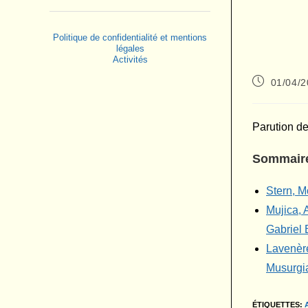
Politique de confidentialité et mentions
légales
Activités
Publication
01/04/
publiée :
Parution d
Sommair
Stern, M
Mujica, 
Gabriel 
Lavenère
Musurgia
ÉTIQUETTES
: