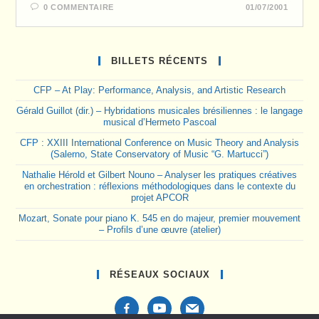
0 COMMENTAIRE
01/07/2001
BILLETS RÉCENTS
CFP – At Play: Performance, Analysis, and Artistic Research
Gérald Guillot (dir.) – Hybridations musicales brésiliennes : le langage
musical d’Hermeto Pascoal
CFP : XXIII International Conference on Music Theory and Analysis
(Salerno, State Conservatory of Music “G. Martucci”)
Nathalie Hérold et Gilbert Nouno – Analyser les pratiques créatives
en orchestration : réflexions méthodologiques dans le contexte du
projet APCOR
Mozart, Sonate pour piano K. 545 en do majeur, premier mouvement
– Profils d’une œuvre (atelier)
RÉSEAUX SOCIAUX
facebook-
youtube
mail
alt